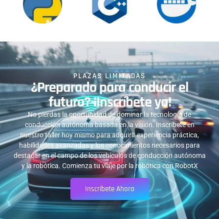
PLAZAS LIMITADAS
¿Preparado para conducir el
futuro? ¡Inscríbete ya!
No pierdas la oportunidad de dominar la tecnología de
conducción autónoma basada en la visión. Inscríbete en
nuestro taller hoy mismo para adquirir experiencia práctica,
habilidades avanzadas y los conocimientos necesarios para
destacar en el campo de los vehículos de conducción autónoma
y la robótica. Comienza tu viaje por la robótica con RobotX
Inscríbete Ahora