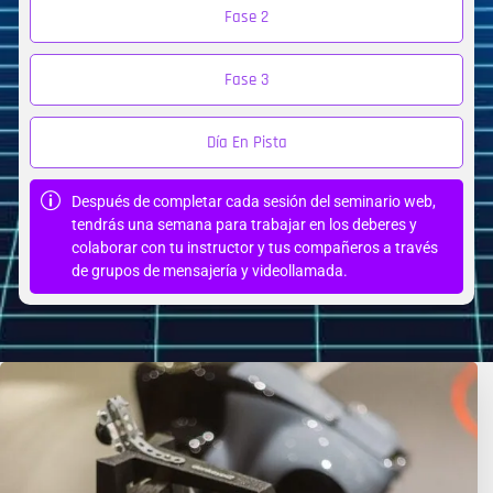
Fase 2
Fase 3
Día En Pista
Después de completar cada sesión del seminario web,
tendrás una semana para trabajar en los deberes y
colaborar con tu instructor y tus compañeros a través
de grupos de mensajería y videollamada.