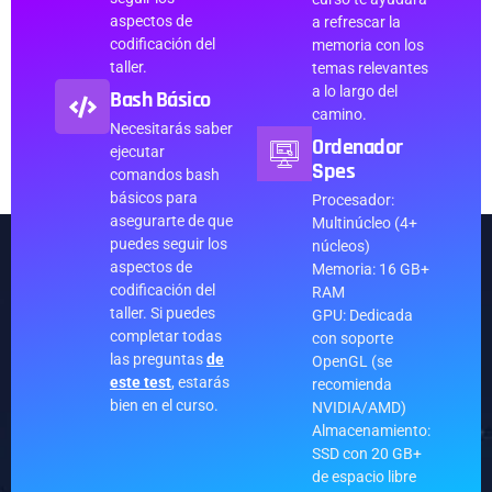
aspectos de
a refrescar la
codificación del
memoria con los
taller.
temas relevantes
a lo largo del
Bash Básico
camino.
Necesitarás saber
Ordenador
ejecutar
Spes
comandos bash
básicos para
Procesador:
asegurarte de que
Multinúcleo (4+
puedes seguir los
núcleos)
aspectos de
Memoria: 16 GB+
codificación del
RAM
taller. Si puedes
GPU: Dedicada
completar todas
con soporte
las preguntas
de
OpenGL (se
este test
, estarás
recomienda
bien en el curso.
NVIDIA/AMD)
Almacenamiento:
SSD con 20 GB+
de espacio libre