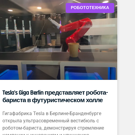
РОБОТОТЕХНИКА
Tesla’s Giga Berlin представляет робота-
бариста в футуристическом холле
Гигафабрика Tesla в Берлине-Бранденбурге
открыла ультрасовременный вестибюль с
роботом-бариста, демонстрируя стремление