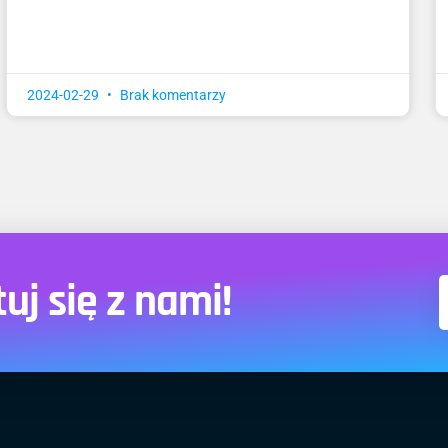
2024-02-29
Brak komentarzy
j się z nami!