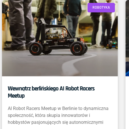
ROBOTYKA
Wewnątrz berlińskiego AI Robot Racers
Meetup
AI Robot Racers Meetup w Berlinie to dynamiczna
społeczność, która skupia innowatorów i
hobbystów pasjonujących się autonomicznymi