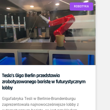
ROBOTYKA
Tesla’s Giga Berlin przedstawia
zrobotyzowanego baristę w futurystycznym
lobby
Gigafabryka Tesli w Berlinie-Brandenburgu
zaprezentowała najnowocześniejsze lobby z