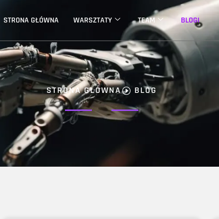
STRONA GŁÓWNA
WARSZTATY
TEAM
BLOGI
STRONA GŁÓWNA
BLOG