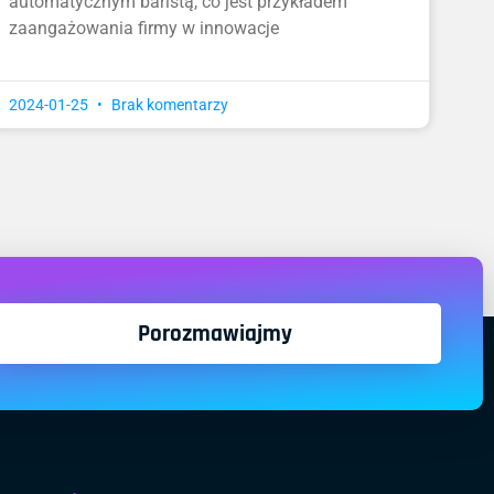
automatycznym baristą, co jest przykładem
zaangażowania firmy w innowacje
2024-01-25
Brak komentarzy
Porozmawiajmy