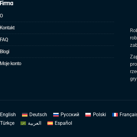
Firma
O
Kontakt
Rob
rob
FAQ
za
Blogi
Za
Moje konto
pro
rze
gry
English
Deutsch
Русский
Polski
Françai
Türkçe
العربية
Español