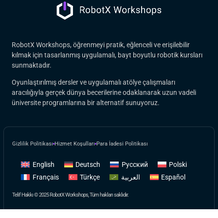
RobotX Workshops, öğrenmeyi pratik, eğlenceli ve erişilebilir
kılmak için tasarlanmış uygulamalı, bayt boyutlu robotik kursları
sunmaktadır.
Oyunlaştırılmış dersler ve uygulamalı atölye çalışmaları
aracılığıyla gerçek dünya becerilerine odaklanarak uzun vadeli
üniversite programlarına bir alternatif sunuyoruz.
Gizlilik Politikası
Hizmet Koşulları
Para İadesi Politikası
English
Deutsch
Русский
Polski
Français
Türkçe
العربية
Español
Telif Hakkı © 2025 RobotX Workshops, Tüm hakları saklıdır.