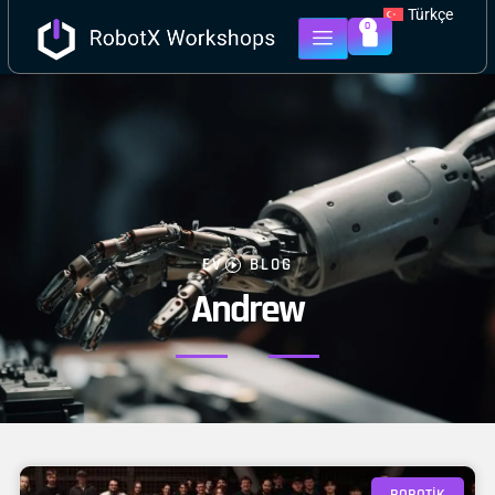
Türkçe
0
EV
BLOG
Andrew