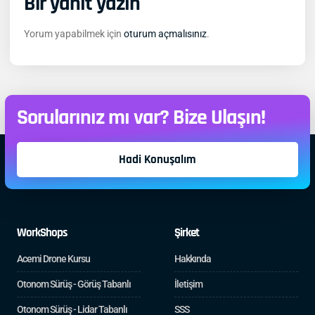
Bir yanıt yazın
Yorum yapabilmek için
oturum açmalısınız
.
Sorularınız mı var? Bize Ulaşın!
Hadi Konuşalım
WorkShops
Şirket
Acemi Drone Kursu
Hakkında
Otonom Sürüş - Görüş Tabanlı
İletişim
Otonom Sürüş - Lidar Tabanlı
SSS