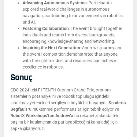
Advancing Autonomous Systems
: Participants
explored real-world challenges in autonomous
navigation, contributing to advancements in robotics
and AI.
Fostering Collaboration
: The event brought together
individuals and teams from diverse backgrounds,
encouraging knowledge-sharing and networking.
Inspiring the Next Generation
: Andrew’s journey and
the overall competition demonstrated that anyone,
with the right mindset and resources, can achieve
excellence in robotics.
Sonuç
CDC 2024’teki F1TENTH Otonom Grand Prix, otonom
sistemlerin potansiyelini ve robotik topluluğu içindeki
inanılmaz yetenekleri sergileyen büyük bir başarıydı.
Scuderia
Segfault
‘u mükemmel performansları için tebrik ediyor ve
RobotX Workshops’tan Andrew’a
bu rekabetçi alanda tek
başına bir katılımcının da parlayabileceğini kanıtladığı için
şapka çıkarıyoruz.