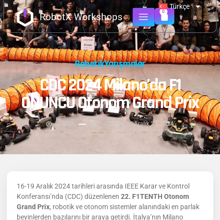
Türkçe
0
Robotik
Yarışmalar
CDC 2024 Milano’da F1
ONUNCU Otonom Grand Prix
Andrew
Published on
Aralık 23, 2024
16-19 Aralık 2024 tarihleri arasında IEEE Karar ve Kontrol
Konferansı’nda (CDC) düzenlenen
22. F1TENTH Otonom
Grand Prix
, robotik ve otonom sistemler alanındaki en parlak
beyinlerden bazılarını bir araya getirdi. İtalya’nın Milano