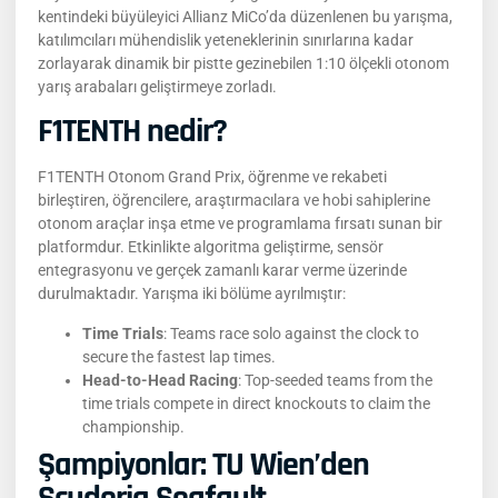
kentindeki büyüleyici Allianz MiCo’da düzenlenen bu yarışma,
katılımcıları mühendislik yeteneklerinin sınırlarına kadar
zorlayarak dinamik bir pistte gezinebilen 1:10 ölçekli otonom
yarış arabaları geliştirmeye zorladı.
F1TENTH nedir?
F1TENTH Otonom Grand Prix, öğrenme ve rekabeti
birleştiren, öğrencilere, araştırmacılara ve hobi sahiplerine
otonom araçlar inşa etme ve programlama fırsatı sunan bir
platformdur. Etkinlikte algoritma geliştirme, sensör
entegrasyonu ve gerçek zamanlı karar verme üzerinde
durulmaktadır. Yarışma iki bölüme ayrılmıştır:
Time Trials
: Teams race solo against the clock to
secure the fastest lap times.
Head-to-Head Racing
: Top-seeded teams from the
time trials compete in direct knockouts to claim the
championship.
Şampiyonlar: TU Wien’den
Scuderia Segfault