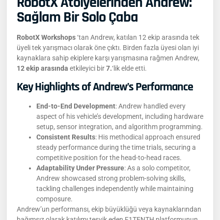
RobotX Atölyelerinden Andrew:
Sağlam Bir Solo Çaba
RobotX Workshops
‘tan Andrew, katılan 12 ekip arasında tek
üyeli tek yarışmacı olarak öne çıktı. Birden fazla üyesi olan iyi
kaynaklara sahip ekiplere karşı yarışmasına rağmen Andrew,
12 ekip arasında
etkileyici bir
7.
‘lik elde etti.
Key Highlights of Andrew’s Performance
End-to-End Development
: Andrew handled every
aspect of his vehicle’s development, including hardware
setup, sensor integration, and algorithm programming.
Consistent Results
: His methodical approach ensured
steady performance during the time trials, securing a
competitive position for the head-to-head races.
Adaptability Under Pressure
: As a solo competitor,
Andrew showcased strong problem-solving skills,
tackling challenges independently while maintaining
composure.
Andrew’un performansı, ekip büyüklüğü veya kaynaklarından
bağımsız olarak katılımı teşvik eden F1TENTH platformunun