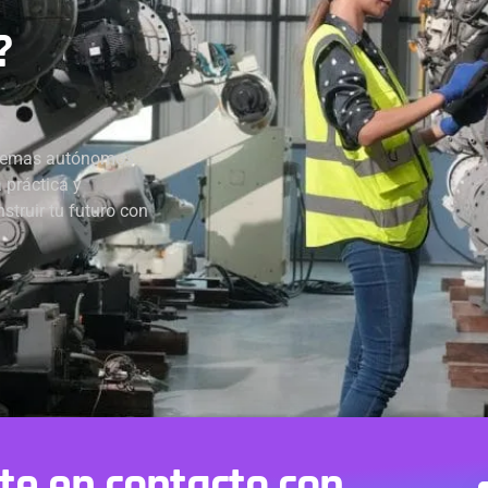
?
istemas autónomos.
 práctica y
struir tu futuro con
te en contacto con