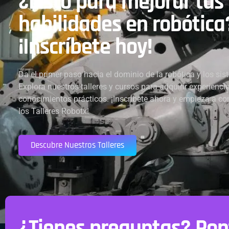
¿Listo para mejorar tus
habilidades en robótica
¡Inscríbete hoy!
Da el primer paso hacia el dominio de la robótica y los s
Explora nuestros talleres y cursos para adquirir experiencia
conocimientos prácticos. ¡Inscríbete ahora y empieza a con
los Talleres Robotx!
Descubre Nuestros Talleres
¿Tienes preguntas? Pon