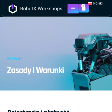
Polski
0
PRAWNE
Zasady I Warunki