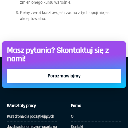
zmienionego kursu wzrośnie.
Pełny zwrot kosztów, jeśli żadna z tych opcji nie jest
akceptowalna.
Masz pytania? Skontaktuj się z
nami!
Porozmawiajmy
Warsztaty pracy
Firma
Kurs drona dla początkujących
O
Jazda autonomiczna - oparta na
Kontakt