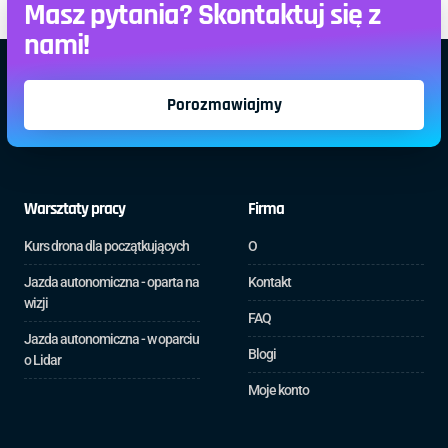
Masz pytania? Skontaktuj się z
nami!
Porozmawiajmy
Warsztaty pracy
Firma
Kurs drona dla początkujących
O
Jazda autonomiczna - oparta na
Kontakt
wizji
FAQ
Jazda autonomiczna - w oparciu
Blogi
o Lidar
Moje konto