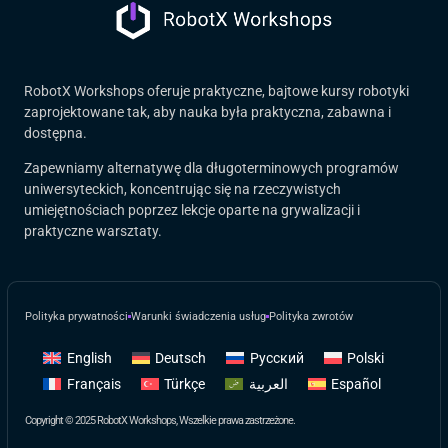
RobotX Workshops oferuje praktyczne, bajtowe kursy robotyki
zaprojektowane tak, aby nauka była praktyczna, zabawna i
dostępna.
Zapewniamy alternatywę dla długoterminowych programów
uniwersyteckich, koncentrując się na rzeczywistych
umiejętnościach poprzez lekcje oparte na grywalizacji i
praktyczne warsztaty.
Polityka prywatności
Warunki świadczenia usług
Polityka zwrotów
English
Deutsch
Русский
Polski
Français
Türkçe
العربية
Español
Copyright © 2025 RobotX Workshops, Wszelkie prawa zastrzeżone.