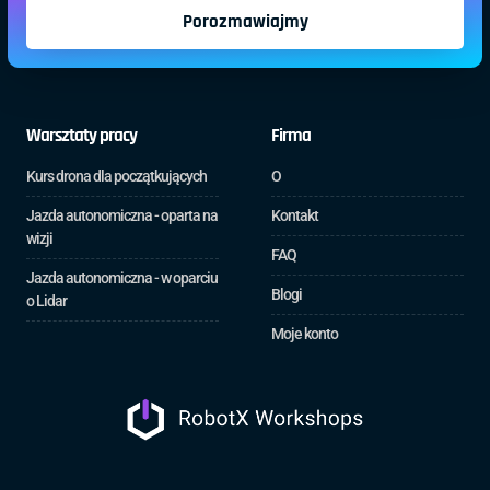
Porozmawiajmy
Warsztaty pracy
Firma
Kurs drona dla początkujących
O
Jazda autonomiczna - oparta na
Kontakt
wizji
FAQ
Jazda autonomiczna - w oparciu
Blogi
o Lidar
Moje konto