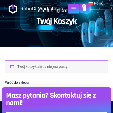
Polski
0
PRODUKT
WÓZEK
Twój Koszyk
Twój koszyk aktualnie jest pusty.
Wróć do sklepu
Masz pytania? Skontaktuj się z
nami!